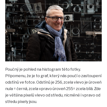
Poučný je pohled na histogram této fotky.
Připomenu, že je to graf, který nás poučí o zastoupení
odstínů ve fotce. Odstínů je 256, zcela vlevo je úroveň
nula = černá, zcela vpravo úroveň 255= zcela bílá. Zde
je většina pixelů vlevo od středu, nicméně i vpravo od
středu pixely jsou.