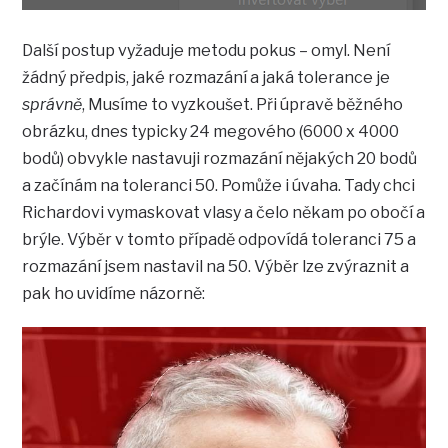
Další postup vyžaduje metodu pokus – omyl. Není
žádný předpis, jaké rozmazání a jaká tolerance je
správně
, Musíme to vyzkoušet. Při úpravě běžného
obrázku, dnes typicky 24 megového (6000 x 4000
bodů) obvykle nastavuji rozmazání nějakých 20 bodů
a začínám na toleranci 50. Pomůže i úvaha. Tady chci
Richardovi vymaskovat vlasy a čelo někam po obočí a
brýle. Výběr v tomto případě odpovídá toleranci 75 a
rozmazání jsem nastavil na 50. Výběr lze zvýraznit a
pak ho uvidíme názorně: