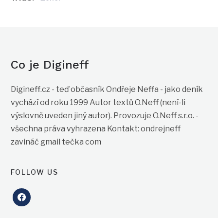
Co je Digineff
Digineff.cz - teď občasník Ondřeje Neffa - jako deník
vychází od roku 1999 Autor textů O.Neff (není-li
výslovně uveden jiný autor). Provozuje O.Neff s.r.o. -
všechna práva vyhrazena Kontakt: ondrejneff
zavináč gmail tečka com
FOLLOW US
facebook