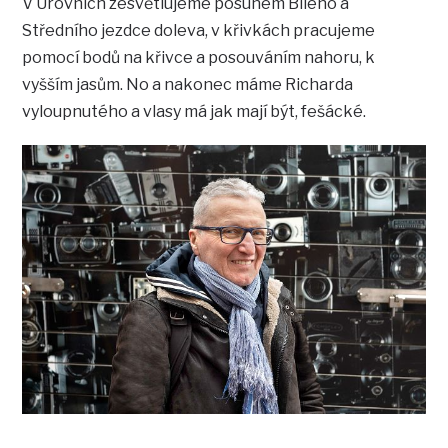
V Úrovních zesvětlujeme posunem Bílého a
Středního jezdce doleva, v křivkách pracujeme
pomocí bodů na křivce a posouváním nahoru, k
vyšším jasům. No a nakonec máme Richarda
vyloupnutého a vlasy má jak mají být, fešácké.