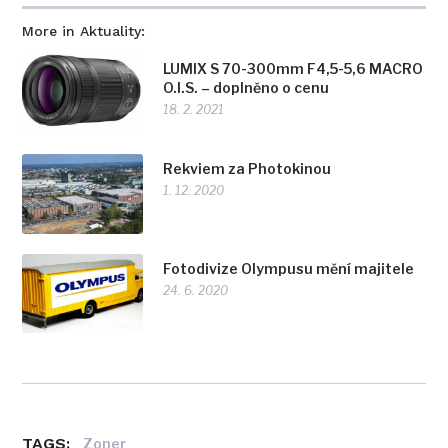
More in Aktuality:
LUMIX S 70-300mm F4,5-5,6 MACRO
O.I.S. – doplněno o cenu
18. 2. 2021
Rekviem za Photokinou
1. 12. 2020
Fotodivize Olympusu mění majitele
24. 6. 2020
TAGS:
Zoner