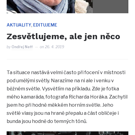
,
AKTUALITY
EDITUJEME
Zesvětlujeme, ale jen něco
by
Ondřej Neff
on
26. 4. 2019
Ta situace nastává velmi často při focení v místnosti
pod umělými světly. Narazíme na ni ale i venku v
běžném světle. Vysvětlím na příkladu. Zde je fotka
mého kamaráda, fotografa Richarda Horáka. Zachytil
jsem ho při hodně měkkém horním světle. Jeho
světlé vlasy jsou na hraně přepalu a část obličeje i
bunda jsou hodně do temných tónů.