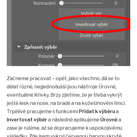
Začneme pracovat – opět, jako všechno, dá se to
dělat různě, nejjednodušší jsou nástroje Úrovně,
eventuálně Křivky. Brzy zjistíme, že je třeba vykrýt
ještě lesk na nose, na bradě a na kožešinovém límci.
Trpělivě pracujeme s funkcemi
Přidat k výběru
a
Invertovat výběr
a následně aplikujeme
Úrovně
a
zase je rušíme, až se dopracujeme k uspokojivému
výsledku. Zde jsem vykryl červenou barvou skryté,