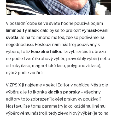
V poslední době se ve světě hodně používá pojem
luminosity mask
, dalo by se to přeložit
vymaskování
světla
. Je na to mnoho metod, zde se podíváme na
nejjednodušší. Poslouží nám nástroj používaný k
výběru, totiž
kouzelná hůlka
. Ta vybírá části obrazu
ne podle tvarů (kruhový výběr, pravoúhlý výběr) nebo
od ruky (laso, magnetické laso, polygonové laso),
nýbrž podle zadání.
V ZPS X ji najdeme v sekci Editor v nabídce Nástroje
výběru a je to ikonka
klacík s paprsky
– všechny
editory toto zobrazení jakési prskavky používají.
Nastavují se tomu parametry jako každému jinému
výběrovému nástroji, tedy zleva Nový výběr (je to na